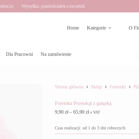
robocze
Wysyłka: poniedziałek-czwartek
Home
Kategorie
O Fl
Dla Pracowni
Na zamówienie
Strona główna
Sklep
Foremki
Pla
Foremka Prostokąt z gałązką
Zakres
9,90
zł
–
65,90
zł
z VAT
cen:
od
Czas realizacji: od 1 do 3 dni roboczych
9,90 zł
do