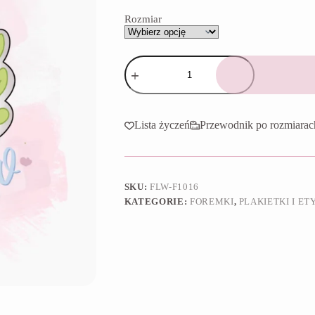
65,90 zł
Rozmiar
ilość
Foremka
Prostokąt
z
gałązką
Lista życzeń
Przewodnik po rozmiarac
SKU:
FLW-F1016
KATEGORIE:
FOREMKI
,
PLAKIETKI I ET