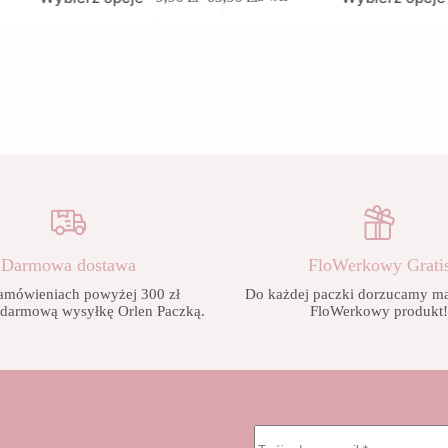
produkt
Zakres
ma
cen:
wiele
od
wariantów.
9,90 zł
Opcje
do
można
65,90 zł
wybrać
na
stronie
produktu
Darmowa dostawa
FloWerkowy Grati
amówieniach powyżej 300 zł
Do każdej paczki dorzucamy mał
 darmową wysyłkę Orlen Paczką.
FloWerkowy produkt