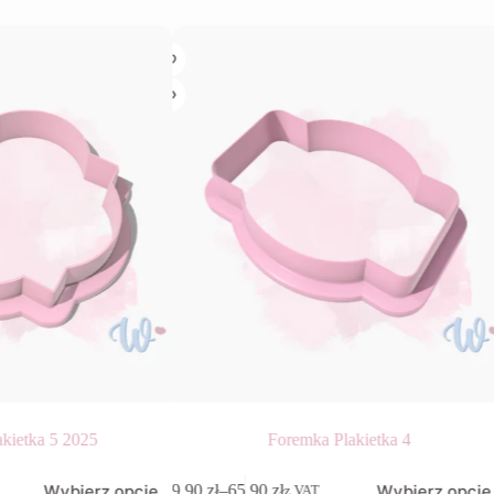
kietka 5 2025
Foremka Plakietka 4
Ten
Wybierz opcje
Wybierz opcje
9,90
zł
–
65,90
zł
z VAT