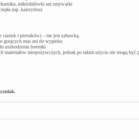
ekarnika, mikrofalówki ani zmywarki
epła (np. kaloryfera)
ciastek i pierników) – nie jest zabawką.
do gorących mas ani do wypieku
do uszkodzenia foremki
ych materiałów niespożywczych, jednak po takim użyciu nie mogą by
czniak.