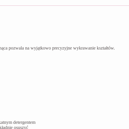
nąca pozwala na wyjątkowo precyzyjne wykrawanie kształtów.
ikatnym detergentem
kładnie osuszyć