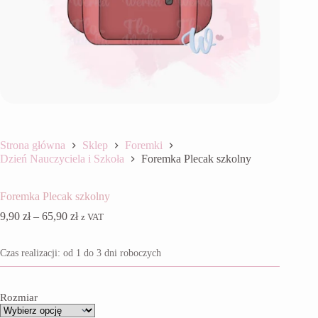
Strona główna
Sklep
Foremki
Dzień Nauczyciela i Szkoła
Foremka Plecak szkolny
Foremka Plecak szkolny
Zakres
9,90
zł
–
65,90
zł
z VAT
cen:
od
Czas realizacji: od 1 do 3 dni roboczych
9,90 zł
do
65,90 zł
Rozmiar