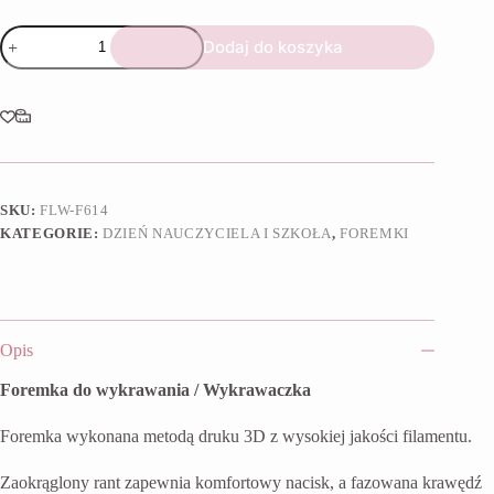
ilość
Dodaj do koszyka
Foremka
Plecak
szkolny
SKU:
FLW-F614
KATEGORIE:
DZIEŃ NAUCZYCIELA I SZKOŁA
,
FOREMKI
Opis
Foremka do wykrawania / Wykrawaczka
Foremka wykonana metodą druku 3D z wysokiej jakości filamentu.
Zaokrąglony rant zapewnia komfortowy nacisk, a fazowana krawędź