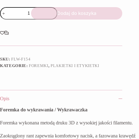
ilość
Dodaj do koszyka
Foremka
Plakietka
Okno
4
SKU:
FLW-F154
KATEGORIE:
FOREMKI
,
PLAKIETKI I ETYKIETKI
Opis
Foremka do wykrawania / Wykrawaczka
Foremka wykonana metodą druku 3D z wysokiej jakości filamentu.
Zaokrąglony rant zapewnia komfortowy nacisk, a fazowana krawędź