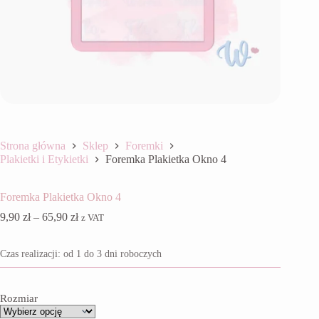
Strona główna
Sklep
Foremki
Plakietki i Etykietki
Foremka Plakietka Okno 4
Foremka Plakietka Okno 4
Zakres
9,90
zł
–
65,90
zł
z VAT
cen:
od
Czas realizacji: od 1 do 3 dni roboczych
9,90 zł
do
65,90 zł
Rozmiar