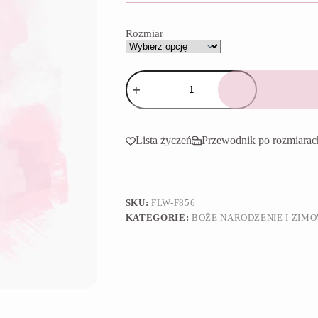
do
65,90 zł
Rozmiar
ilość
Foremka
Pingwin
w
nausznikach
Lista życzeń
Przewodnik po rozmiarac
SKU:
FLW-F856
KATEGORIE:
BOŻE NARODZENIE I ZIM