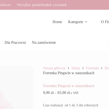
robocze
Wysyłka: poniedziałek-czwartek
Home
Kategorie
O Fl
Dla Pracowni
Na zamówienie
Strona główna
Sklep
Foremki
Bo
Foremka Pingwin w nausznikach
Foremka Pingwin w nausznikach
Zakres
9,90
zł
–
65,90
zł
z VAT
cen:
od
Czas realizacji: od 1 do 3 dni roboczych
9,90 zł