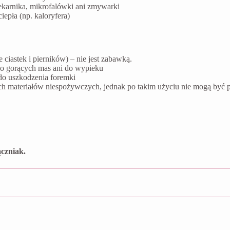
ekarnika, mikrofalówki ani zmywarki
epła (np. kaloryfera)
ciastek i pierników) – nie jest zabawką.
do gorących mas ani do wypieku
do uszkodzenia foremki
ych materiałów niespożywczych, jednak po takim użyciu nie mogą by
czniak.