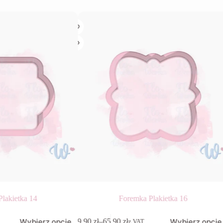
lakietka 14
Foremka Plakietka 16
Ten
Wybierz opcje
Wybierz opcje
9,90
zł
–
65,90
zł
z VAT