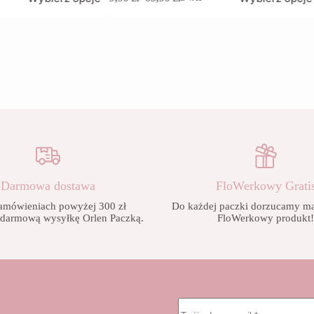
produkt
Zakres
ma
cen:
wiele
od
wariantów.
9,90 zł
Opcje
do
można
65,90 zł
wybrać
na
stronie
produktu
Darmowa dostawa
FloWerkowy Grati
amówieniach powyżej 300 zł
Do każdej paczki dorzucamy mał
 darmową wysyłkę Orlen Paczką.
FloWerkowy produkt