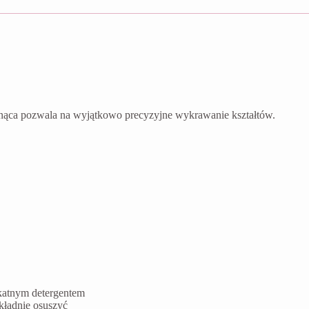
nąca pozwala na wyjątkowo precyzyjne wykrawanie kształtów.
ikatnym detergentem
kładnie osuszyć