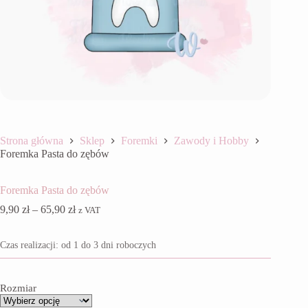
Strona główna
Sklep
Foremki
Zawody i Hobby
Foremka Pasta do zębów
Foremka Pasta do zębów
Zakres
9,90
zł
–
65,90
zł
z VAT
cen:
od
Czas realizacji: od 1 do 3 dni roboczych
9,90 zł
do
65,90 zł
Rozmiar