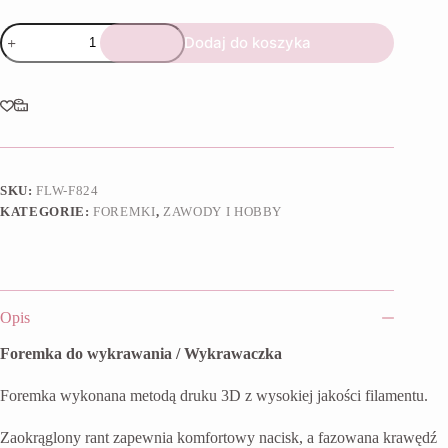
ilość
Dodaj do koszyka
Foremka
Pasta
do
zębów
SKU:
FLW-F824
KATEGORIE:
FOREMKI
,
ZAWODY I HOBBY
Opis
Foremka do wykrawania / Wykrawaczka
Foremka wykonana metodą druku 3D z wysokiej jakości filamentu.
Zaokrąglony rant zapewnia komfortowy nacisk, a fazowana krawędź