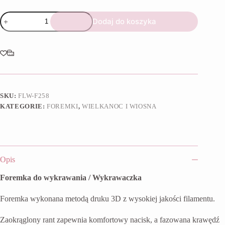
ilość
Dodaj do koszyka
Foremka
Owieczka
SKU:
FLW-F258
KATEGORIE:
FOREMKI
,
WIELKANOC I WIOSNA
Opis
Foremka do wykrawania / Wykrawaczka
Foremka wykonana metodą druku 3D z wysokiej jakości filamentu.
Zaokrąglony rant zapewnia komfortowy nacisk, a fazowana krawędź