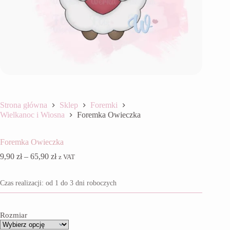
Strona główna
Sklep
Foremki
Wielkanoc i Wiosna
Foremka Owieczka
Foremka Owieczka
Zakres
9,90
zł
–
65,90
zł
z VAT
cen:
od
Czas realizacji: od 1 do 3 dni roboczych
9,90 zł
do
65,90 zł
Rozmiar