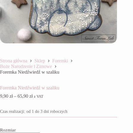
Strona główna
Sklep
Foremki
Boże Narodzenie i Zimowe
Foremka Niedźwiedź w szaliku
Foremka Niedźwiedź w szaliku
Zakres
9,90
zł
–
65,90
zł
z VAT
cen:
od
Czas realizacji: od 1 do 3 dni roboczych
9,90 zł
do
65,90 zł
Rozmiar