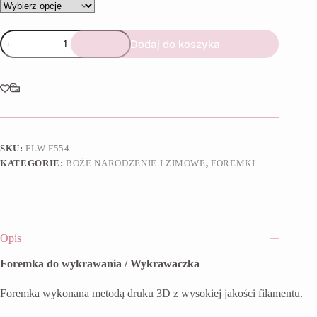
ilość
Dodaj do koszyka
Foremka
Niedźwiedź
w
szaliku
SKU:
FLW-F554
KATEGORIE:
BOŻE NARODZENIE I ZIMOWE
,
FOREMKI
Opis
Foremka do wykrawania / Wykrawaczka
Foremka wykonana metodą druku 3D z wysokiej jakości filamentu.