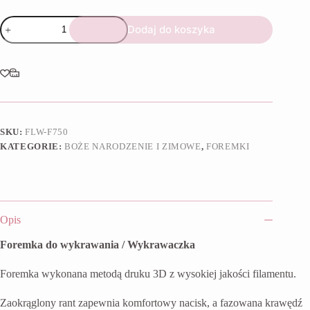
ilość
Dodaj do koszyka
Foremka
Mikołaj
skrzat
SKU:
FLW-F750
KATEGORIE:
BOŻE NARODZENIE I ZIMOWE
,
FOREMKI
Opis
Foremka do wykrawania / Wykrawaczka
Foremka wykonana metodą druku 3D z wysokiej jakości filamentu.
Zaokrąglony rant zapewnia komfortowy nacisk, a fazowana krawędź