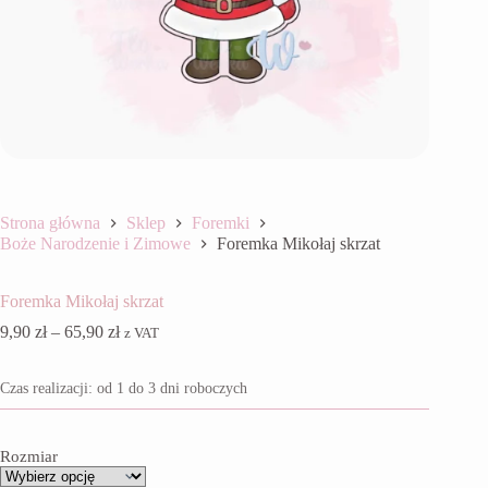
Strona główna
Sklep
Foremki
Boże Narodzenie i Zimowe
Foremka Mikołaj skrzat
Foremka Mikołaj skrzat
Zakres
9,90
zł
–
65,90
zł
z VAT
cen:
od
Czas realizacji: od 1 do 3 dni roboczych
9,90 zł
do
65,90 zł
Rozmiar