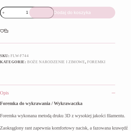
ilość
Dodaj do koszyka
Foremka
Głowa
Mikołaja
6
SKU:
FLW-F744
KATEGORIE:
BOŻE NARODZENIE I ZIMOWE
,
FOREMKI
Opis
Foremka do wykrawania / Wykrawaczka
Foremka wykonana metodą druku 3D z wysokiej jakości filamentu.
Zaokrąglony rant zapewnia komfortowy nacisk, a fazowana krawędź