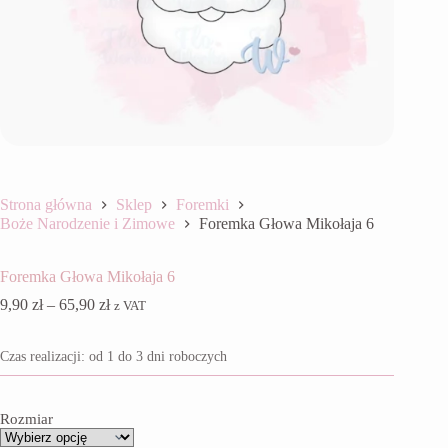
Strona główna
Sklep
Foremki
Boże Narodzenie i Zimowe
Foremka Głowa Mikołaja 6
Foremka Głowa Mikołaja 6
Zakres
9,90
zł
–
65,90
zł
z VAT
cen:
od
Czas realizacji: od 1 do 3 dni roboczych
9,90 zł
do
65,90 zł
Rozmiar