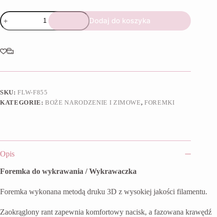
ilość
Dodaj do koszyka
Foremka
Mikołaj
I
SKU:
FLW-F855
KATEGORIE:
BOŻE NARODZENIE I ZIMOWE
,
FOREMKI
Opis
Foremka do wykrawania / Wykrawaczka
Foremka wykonana metodą druku 3D z wysokiej jakości filamentu.
Zaokrąglony rant zapewnia komfortowy nacisk, a fazowana krawędź