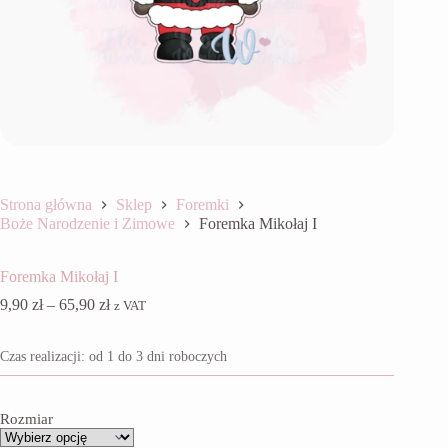
Strona główna
Sklep
Foremki
Boże Narodzenie i Zimowe
Foremka Mikołaj I
Foremka Mikołaj I
Zakres
9,90
zł
–
65,90
zł
z VAT
cen:
od
Czas realizacji: od 1 do 3 dni roboczych
9,90 zł
do
65,90 zł
Rozmiar