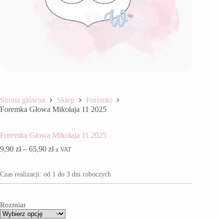
Strona główna
Sklep
Foremki
Foremka Głowa Mikołaja 11 2025
Foremka Głowa Mikołaja 11 2025
Zakres
9,90
zł
–
65,90
zł
z VAT
cen:
od
Czas realizacji: od 1 do 3 dni roboczych
9,90 zł
do
65,90 zł
Rozmiar