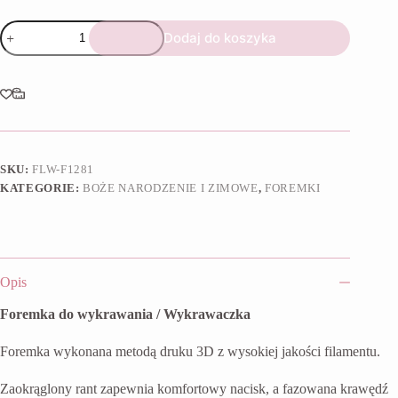
ilość
Dodaj do koszyka
Foremka
Głowa
Mikołaja
11
2025
SKU:
FLW-F1281
KATEGORIE:
BOŻE NARODZENIE I ZIMOWE
,
FOREMKI
Opis
Foremka do wykrawania / Wykrawaczka
Foremka wykonana metodą druku 3D z wysokiej jakości filamentu.
Zaokrąglony rant zapewnia komfortowy nacisk, a fazowana krawędź