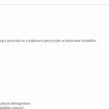
nąca pozwala na wyjątkowo precyzyjne wykrawanie kształtów.
ikatnym detergentem
kładnie osuszyć