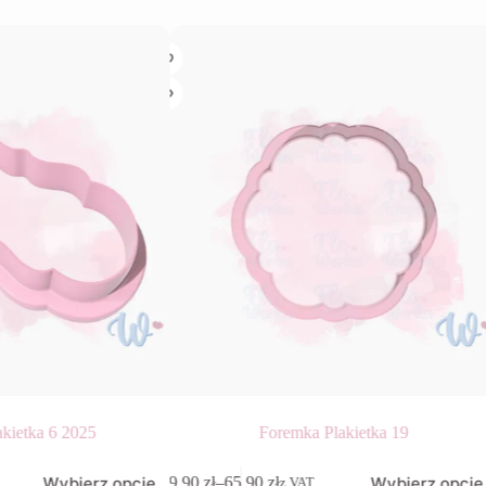
kietka 6 2025
Foremka Plakietka 19
Ten
Wybierz opcje
Wybierz opcje
9,90
zł
–
65,90
zł
z VAT