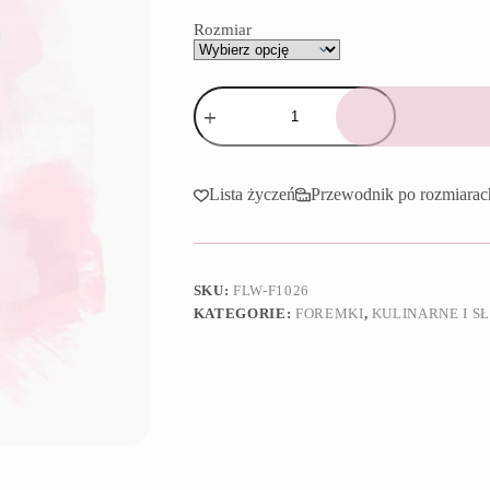
65,90 zł
Rozmiar
ilość
Foremka
Lody
z
polewą
Lista życzeń
Przewodnik po rozmiarac
SKU:
FLW-F1026
KATEGORIE:
FOREMKI
,
KULINARNE I S