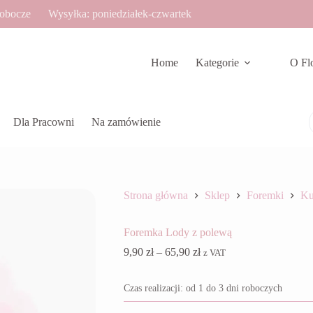
robocze
Wysyłka: poniedziałek-czwartek
Home
Kategorie
O Fl
Dla Pracowni
Na zamówienie
Strona główna
Sklep
Foremki
Ku
Foremka Lody z polewą
Zakres
9,90
zł
–
65,90
zł
z VAT
cen:
od
Czas realizacji: od 1 do 3 dni roboczych
9,90 zł
do