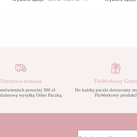
produkt
Zakres
ma
cen:
wiele
od
wariantów.
9,90 zł
Opcje
do
można
65,90 zł
wybrać
na
stronie
produktu
Darmowa dostawa
FloWerkowy Grati
amówieniach powyżej 300 zł
Do każdej paczki dorzucamy mał
 darmową wysyłkę Orlen Paczką.
FloWerkowy produkt