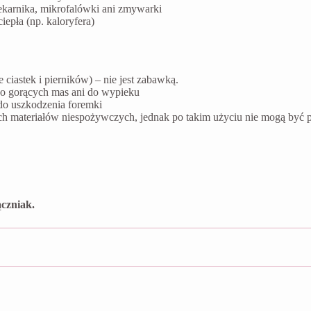
ekarnika, mikrofalówki ani zmywarki
epła (np. kaloryfera)
ciastek i pierników) – nie jest zabawką.
do gorących mas ani do wypieku
do uszkodzenia foremki
ych materiałów niespożywczych, jednak po takim użyciu nie mogą by
czniak.