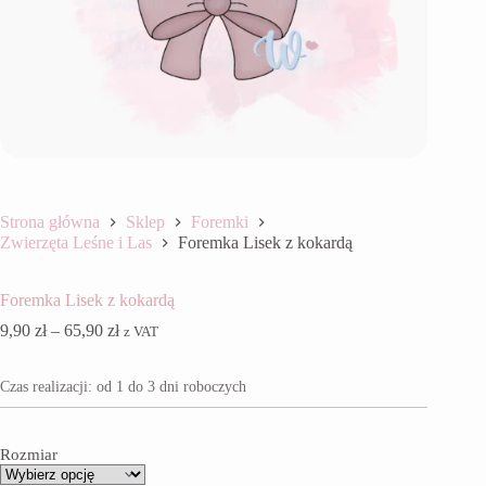
Strona główna
Sklep
Foremki
Zwierzęta Leśne i Las
Foremka Lisek z kokardą
Foremka Lisek z kokardą
Zakres
9,90
zł
–
65,90
zł
z VAT
cen:
od
Czas realizacji: od 1 do 3 dni roboczych
9,90 zł
do
65,90 zł
Rozmiar