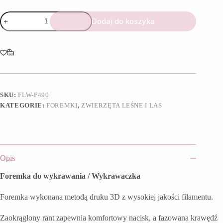
ilość
Dodaj do koszyka
Foremka
Lisek
z
kokardą
SKU:
FLW-F490
KATEGORIE:
FOREMKI
,
ZWIERZĘTA LEŚNE I LAS
Opis
Foremka do wykrawania / Wykrawaczka
Foremka wykonana metodą druku 3D z wysokiej jakości filamentu.
Zaokrąglony rant zapewnia komfortowy nacisk, a fazowana krawędź