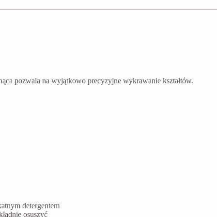
nąca pozwala na wyjątkowo precyzyjne wykrawanie kształtów.
ikatnym detergentem
kładnie osuszyć