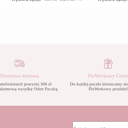
produkt
Zakres
ma
cen:
wiele
od
wariantów.
9,90 zł
Opcje
do
można
65,90 zł
wybrać
na
stronie
produktu
Darmowa dostawa
FloWerkowy Grati
amówieniach powyżej 300 zł
Do każdej paczki dorzucamy mał
 darmową wysyłkę Orlen Paczką.
FloWerkowy produkt