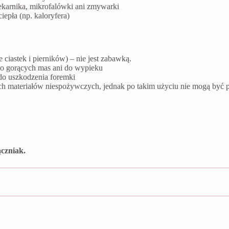
ekarnika, mikrofalówki ani zmywarki
epła (np. kaloryfera)
ciastek i pierników) – nie jest zabawką.
do gorących mas ani do wypieku
do uszkodzenia foremki
ych materiałów niespożywczych, jednak po takim użyciu nie mogą by
czniak.