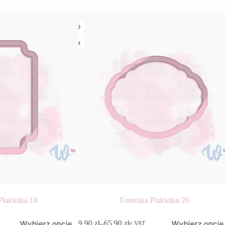
lakietka 18
Foremka Plakietka 20
Ten
Wybierz opcje
Wybierz opcje
9,90
zł
–
65,90
zł
z VAT