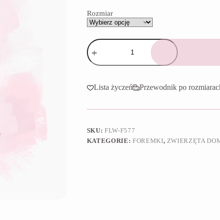
65,90 zł
Rozmiar
ilość
Foremka
Łabędź
I
Lista życzeń
Przewodnik po rozmiarac
SKU:
FLW-F577
KATEGORIE:
FOREMKI
,
ZWIERZĘTA DOM