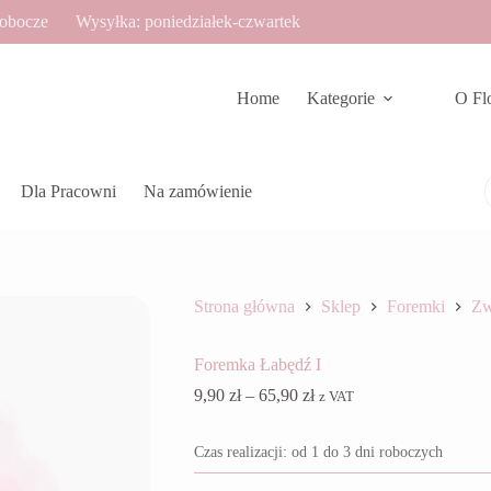
robocze
Wysyłka: poniedziałek-czwartek
Home
Kategorie
O Fl
Dla Pracowni
Na zamówienie
Strona główna
Sklep
Foremki
Zw
Foremka Łabędź I
Zakres
9,90
zł
–
65,90
zł
z VAT
cen:
od
Czas realizacji: od 1 do 3 dni roboczych
9,90 zł
do