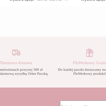
produkt
Zakres
ma
cen:
wiele
od
wariantów.
9,90 zł
Opcje
do
można
65,90 zł
wybrać
na
stronie
produktu
Darmowa dostawa
FloWerkowy Grati
amówieniach powyżej 300 zł
Do każdej paczki dorzucamy mał
 darmową wysyłkę Orlen Paczką.
FloWerkowy produkt