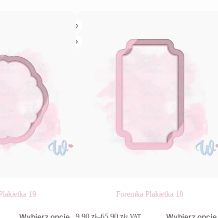
lakietka 19
Foremka Plakietka 18
Ten
Wybierz opcje
Wybierz opcje
9,90
zł
–
65,90
zł
z VAT