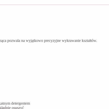
nąca pozwala na wyjątkowo precyzyjne wykrawanie kształtów.
ikatnym detergentem
kładnie osuszyć