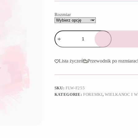
do
65,90 zł
Rozmiar
ilość
Foremka
Kurczak
w
skorupce
Lista życzeń
Przewodnik po rozmiarac
SKU:
FLW-F255
KATEGORIE:
FOREMKI
,
WIELKANOC I W