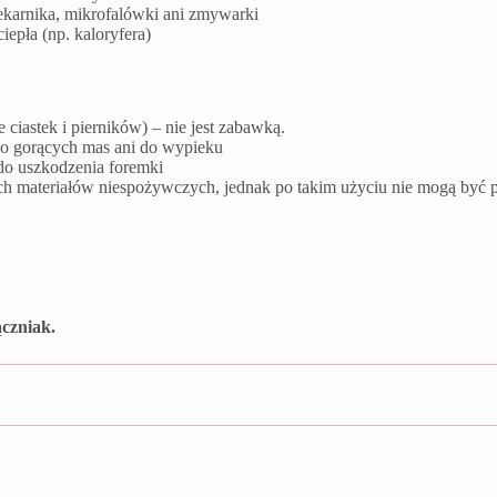
ekarnika, mikrofalówki ani zmywarki
epła (np. kaloryfera)
ciastek i pierników) – nie jest zabawką.
do gorących mas ani do wypieku
do uszkodzenia foremki
ych materiałów niespożywczych, jednak po takim użyciu nie mogą by
czniak.