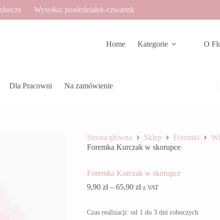
robocze
Wysyłka: poniedziałek-czwartek
Home
Kategorie
O Fl
Dla Pracowni
Na zamówienie
Strona główna
Sklep
Foremki
Wi
Foremka Kurczak w skorupce
Foremka Kurczak w skorupce
Zakres
9,90
zł
–
65,90
zł
z VAT
cen:
od
Czas realizacji: od 1 do 3 dni roboczych
9,90 zł