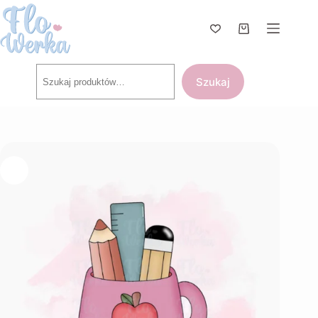
Przejdź
do
treści
Koszyk
Szukaj
Szukaj