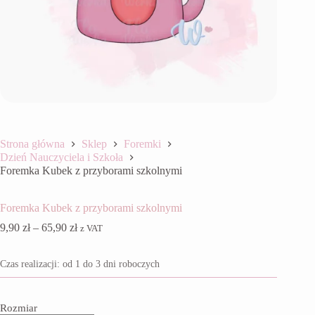
Strona główna
Sklep
Foremki
Dzień Nauczyciela i Szkoła
Foremka Kubek z przyborami szkolnymi
Foremka Kubek z przyborami szkolnymi
Zakres
9,90
zł
–
65,90
zł
z VAT
cen:
od
Czas realizacji: od 1 do 3 dni roboczych
9,90 zł
do
65,90 zł
Rozmiar