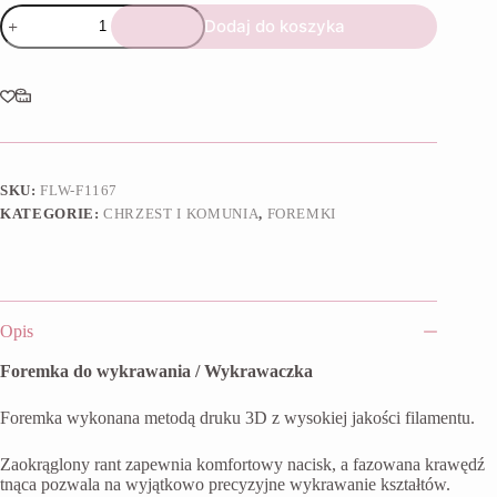
ilość
Dodaj do koszyka
Foremka
Krzyż
SKU:
FLW-F1167
KATEGORIE:
CHRZEST I KOMUNIA
,
FOREMKI
Opis
Foremka do wykrawania / Wykrawaczka
Foremka wykonana metodą druku 3D z wysokiej jakości filamentu.
Zaokrąglony rant zapewnia komfortowy nacisk, a fazowana krawędź
tnąca pozwala na wyjątkowo precyzyjne wykrawanie kształtów.