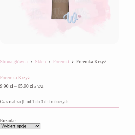
Strona główna
Sklep
Foremki
Foremka Krzyż
Foremka Krzyż
Zakres
9,90
zł
–
65,90
zł
z VAT
cen:
od
Czas realizacji: od 1 do 3 dni roboczych
9,90 zł
do
65,90 zł
Rozmiar