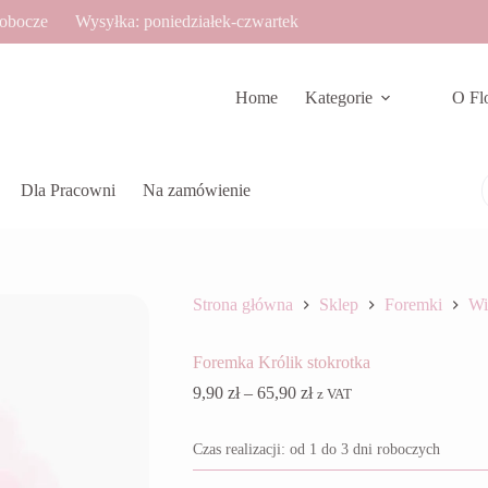
robocze
Wysyłka: poniedziałek-czwartek
Home
Kategorie
O Fl
Dla Pracowni
Na zamówienie
Strona główna
Sklep
Foremki
Wi
Foremka Królik stokrotka
Zakres
9,90
zł
–
65,90
zł
z VAT
cen:
od
Czas realizacji: od 1 do 3 dni roboczych
9,90 zł
do