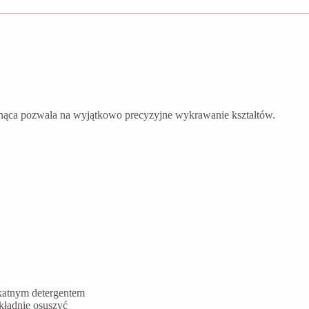
nąca pozwala na wyjątkowo precyzyjne wykrawanie kształtów.
ikatnym detergentem
kładnie osuszyć