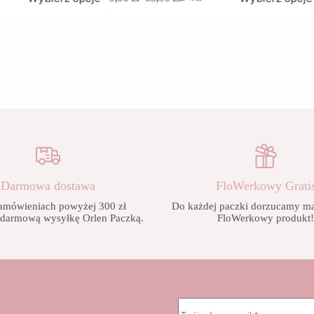
produkt
Zakres
ma
cen:
wiele
od
wariantów.
9,90 zł
Opcje
do
można
65,90 zł
wybrać
na
stronie
produktu
Darmowa dostawa
FloWerkowy Grati
amówieniach powyżej 300 zł
Do każdej paczki dorzucamy mał
 darmową wysyłkę Orlen Paczką.
FloWerkowy produkt