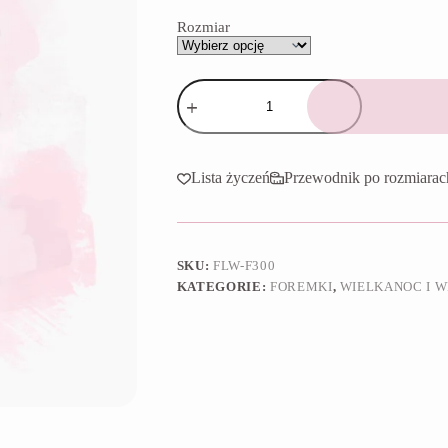
65,90 zł
Rozmiar
ilość
Foremka
Królik
stokrotka
Lista życzeń
Przewodnik po rozmiarac
SKU:
FLW-F300
KATEGORIE:
FOREMKI
,
WIELKANOC I W