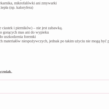
ekarnika, mikrofalówki ani zmywarki
epła (np. kaloryfera)
ciastek i pierników) – nie jest zabawką.
do gorących mas ani do wypieku
do uszkodzenia foremki
ych materiałów niespożywczych, jednak po takim użyciu nie mogą by
czniak.