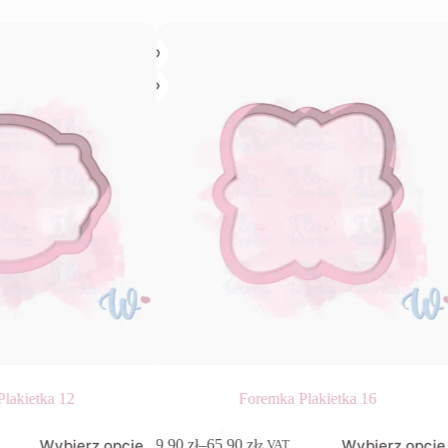
lakietka 12
Foremka Plakietka 16
Ten
Wybierz opcje
Wybierz opcje
9,90
zł
–
65,90
zł
z VAT