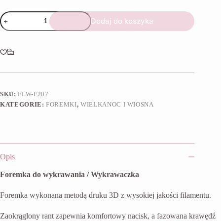
ilość
Dodaj do koszyka
Foremka
Królicza
łapka
SKU:
FLW-F207
KATEGORIE:
FOREMKI
,
WIELKANOC I WIOSNA
Opis
Foremka do wykrawania / Wykrawaczka
Foremka wykonana metodą druku 3D z wysokiej jakości filamentu.
Zaokrąglony rant zapewnia komfortowy nacisk, a fazowana krawędź