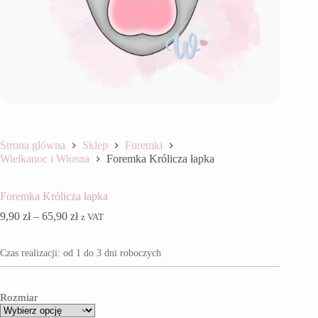
Strona główna
Sklep
Foremki
Wielkanoc i Wiosna
Foremka Królicza łapka
Foremka Królicza łapka
Zakres
9,90
zł
–
65,90
zł
z VAT
cen:
od
Czas realizacji: od 1 do 3 dni roboczych
9,90 zł
do
65,90 zł
Rozmiar