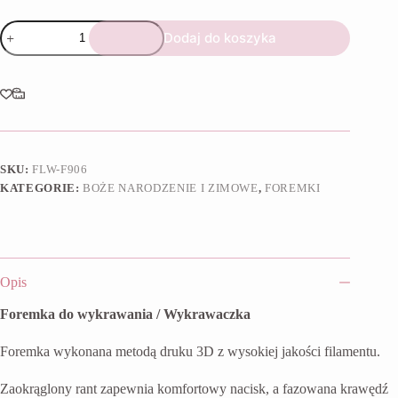
ilość
Dodaj do koszyka
Foremka
Konik
na
biegunach
SKU:
FLW-F906
KATEGORIE:
BOŻE NARODZENIE I ZIMOWE
,
FOREMKI
Opis
Foremka do wykrawania / Wykrawaczka
Foremka wykonana metodą druku 3D z wysokiej jakości filamentu.
Zaokrąglony rant zapewnia komfortowy nacisk, a fazowana krawędź