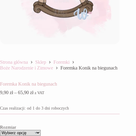
Strona główna
Sklep
Foremki
Boże Narodzenie i Zimowe
Foremka Konik na biegunach
Foremka Konik na biegunach
Zakres
9,90
zł
–
65,90
zł
z VAT
cen:
od
Czas realizacji: od 1 do 3 dni roboczych
9,90 zł
do
65,90 zł
Rozmiar