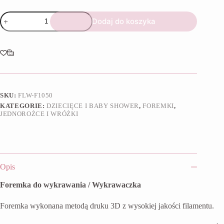
ilość
Dodaj do koszyka
Foremka
Kolorowa
tęcza
SKU:
FLW-F1050
KATEGORIE:
DZIECIĘCE I BABY SHOWER
,
FOREMKI
,
JEDNOROŻCE I WRÓŻKI
Opis
Foremka do wykrawania / Wykrawaczka
Foremka wykonana metodą druku 3D z wysokiej jakości filamentu.