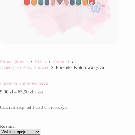
Strona główna
Sklep
Foremki
Dziecięce i Baby Shower
Foremka Kolorowa tęcza
Foremka Kolorowa tęcza
Zakres
9,90
zł
–
65,90
zł
z VAT
cen:
od
Czas realizacji: od 1 do 3 dni roboczych
9,90 zł
do
65,90 zł
Rozmiar