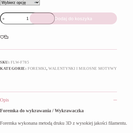
ilość
Dodaj do koszyka
Foremka
Kokarda
serduszko
SKU:
FLW-F785
KATEGORIE:
FOREMKI
,
WALENTYNKI I MIŁOSNE MOTYWY
Opis
Foremka do wykrawania / Wykrawaczka
Foremka wykonana metodą druku 3D z wysokiej jakości filamentu.