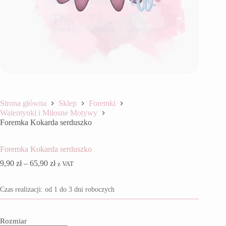
Strona główna
Sklep
Foremki
Walentynki i Miłosne Motywy
Foremka Kokarda serduszko
Foremka Kokarda serduszko
Zakres
9,90
zł
–
65,90
zł
z VAT
cen:
od
Czas realizacji: od 1 do 3 dni roboczych
9,90 zł
do
65,90 zł
Rozmiar