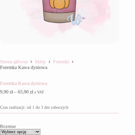
Strona główna
Sklep
Foremki
Foremka Kawa dyniowa
Foremka Kawa dyniowa
Zakres
9,90
zł
–
65,90
zł
z VAT
cen:
od
Czas realizacji: od 1 do 3 dni roboczych
9,90 zł
do
65,90 zł
Rozmiar