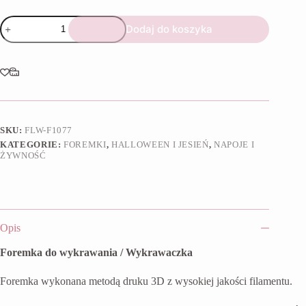
ilość
Dodaj do koszyka
Foremka
Kawa
dyniowa
SKU:
FLW-F1077
KATEGORIE:
FOREMKI
,
HALLOWEEN I JESIEŃ
,
NAPOJE I
ŻYWNOŚĆ
Opis
Foremka do wykrawania / Wykrawaczka
Foremka wykonana metodą druku 3D z wysokiej jakości filamentu.