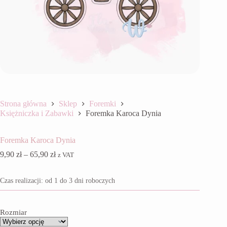
Strona główna
Sklep
Foremki
Księżniczka i Zabawki
Foremka Karoca Dynia
Foremka Karoca Dynia
Zakres
9,90
zł
–
65,90
zł
z VAT
cen:
od
Czas realizacji: od 1 do 3 dni roboczych
9,90 zł
do
65,90 zł
Rozmiar