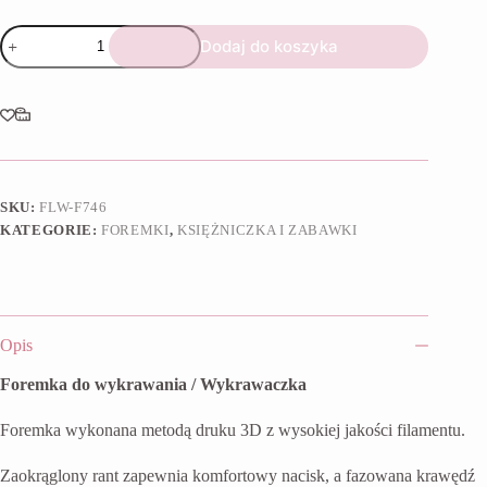
ilość
Dodaj do koszyka
Foremka
Karoca
Dynia
SKU:
FLW-F746
KATEGORIE:
FOREMKI
,
KSIĘŻNICZKA I ZABAWKI
Opis
Foremka do wykrawania / Wykrawaczka
Foremka wykonana metodą druku 3D z wysokiej jakości filamentu.
Zaokrąglony rant zapewnia komfortowy nacisk, a fazowana krawędź