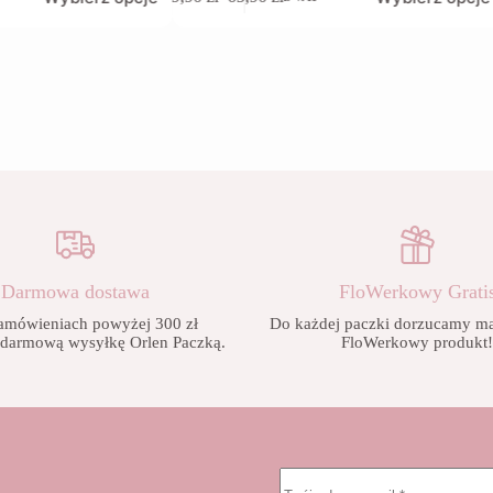
produkt
Zakres
ma
cen:
wiele
od
wariantów.
9,90 zł
Opcje
do
można
65,90 zł
wybrać
na
stronie
produktu
Darmowa dostawa
FloWerkowy Grati
amówieniach powyżej 300 zł
Do każdej paczki dorzucamy mał
 darmową wysyłkę Orlen Paczką.
FloWerkowy produkt