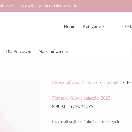
robocze
Wysyłka: poniedziałek-czwartek
Home
Kategorie
O Fl
Dla Pracowni
Na zamówienie
Strona główna
Sklep
Foremki
Fo
Foremka Głowa zajączka 2025
Zakres
9,90
zł
–
65,90
zł
z VAT
cen:
od
Czas realizacji: od 1 do 3 dni roboczych
9,90 zł
do