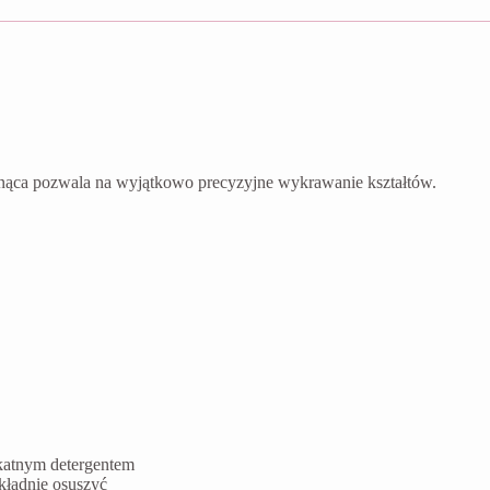
nąca pozwala na wyjątkowo precyzyjne wykrawanie kształtów.
ikatnym detergentem
kładnie osuszyć