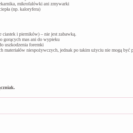
ekarnika, mikrofalówki ani zmywarki
epła (np. kaloryfera)
ciastek i pierników) – nie jest zabawką.
do gorących mas ani do wypieku
do uszkodzenia foremki
ych materiałów niespożywczych, jednak po takim użyciu nie mogą by
czniak.