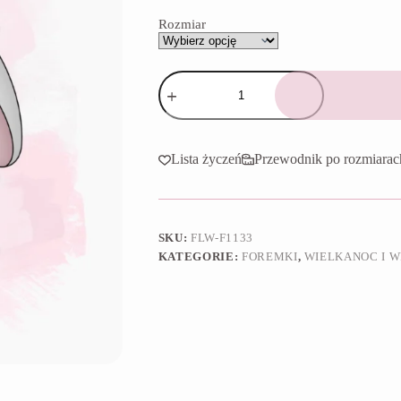
65,90 zł
Rozmiar
ilość
Foremka
Głowa
zajączka
2025
Lista życzeń
Przewodnik po rozmiarac
SKU:
FLW-F1133
KATEGORIE:
FOREMKI
,
WIELKANOC I W