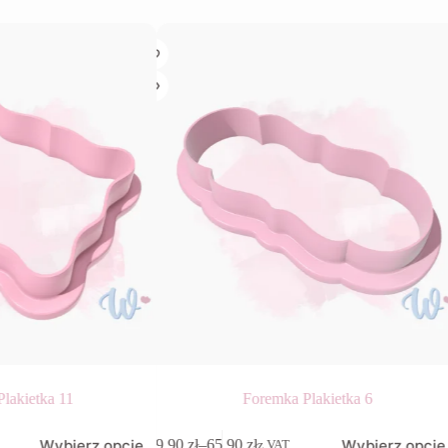
lakietka 11
Foremka Plakietka 6
Ten
Wybierz opcje
Wybierz opcje
9,90
zł
–
65,90
zł
z VAT