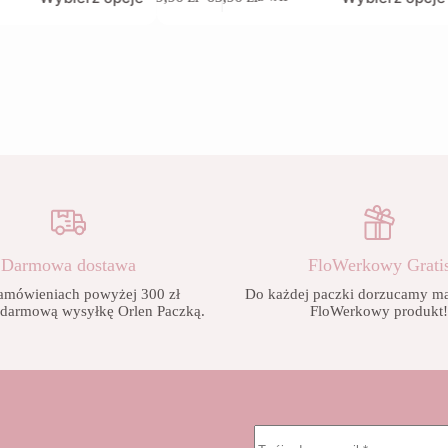
produkt
Zakres
ma
cen:
wiele
od
wariantów.
9,90 zł
Opcje
do
można
65,90 zł
wybrać
na
stronie
produktu
Darmowa dostawa
FloWerkowy Grati
amówieniach powyżej 300 zł
Do każdej paczki dorzucamy mał
 darmową wysyłkę Orlen Paczką.
FloWerkowy produkt