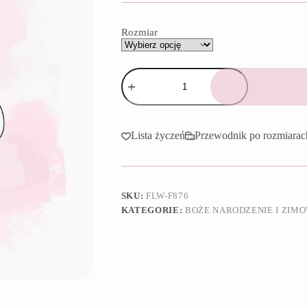
do
65,90 zł
Rozmiar
ilość
Foremka
Głowa
Mikołajowej
I
Lista życzeń
Przewodnik po rozmiarac
SKU:
FLW-F876
KATEGORIE:
BOŻE NARODZENIE I ZIM