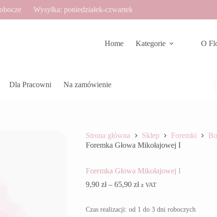
robocze
Wysyłka: poniedziałek-czwartek
Home
Kategorie
O Fl
Dla Pracowni
Na zamówienie
Strona główna
Sklep
Foremki
Bo
Foremka Głowa Mikołajowej I
Foremka Głowa Mikołajowej I
Zakres
9,90
zł
–
65,90
zł
z VAT
cen:
od
Czas realizacji: od 1 do 3 dni roboczych
9,90 zł