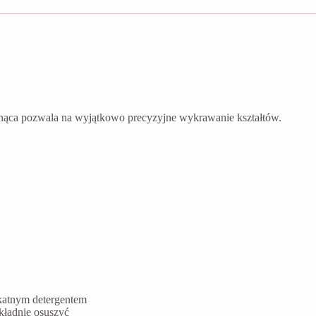
nąca pozwala na wyjątkowo precyzyjne wykrawanie kształtów.
ikatnym detergentem
kładnie osuszyć