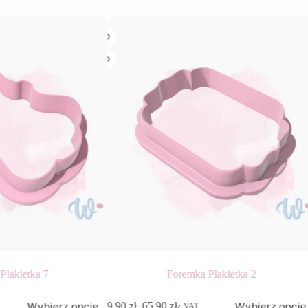
Plakietka 7
Foremka Plakietka 2
Ten
Wybierz opcje
Wybierz opcje
9,90
zł
–
65,90
zł
z VAT