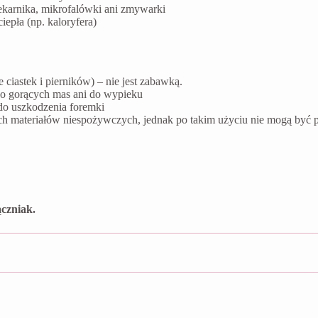
ekarnika, mikrofalówki ani zmywarki
epła (np. kaloryfera)
ciastek i pierników) – nie jest zabawką.
do gorących mas ani do wypieku
do uszkodzenia foremki
ych materiałów niespożywczych, jednak po takim użyciu nie mogą by
czniak.