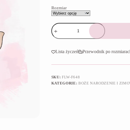
65,90 zł
Rozmiar
ilość
Foremka
Głowa
elfa
Lista życzeń
Przewodnik po rozmiarac
SKU:
FLW-F648
KATEGORIE:
BOŻE NARODZENIE I ZIM