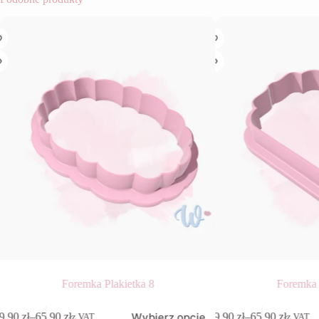
Foremka Plakietka 8
Foremka 
n
Ten
Wybierz opcje
9,90
zł
–
65,90
zł
9,90
zł
–
65,90
zł
z VAT
z VAT