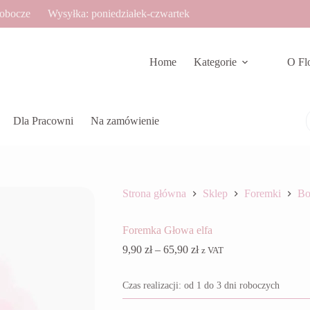
robocze
Wysyłka: poniedziałek-czwartek
Home
Kategorie
O Fl
Dla Pracowni
Na zamówienie
Strona główna
Sklep
Foremki
Bo
Foremka Głowa elfa
Zakres
9,90
zł
–
65,90
zł
z VAT
cen:
od
Czas realizacji: od 1 do 3 dni roboczych
9,90 zł
do