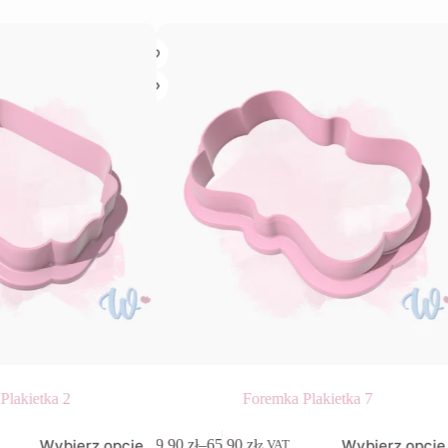
Plakietka 2
Foremka Plakietka 7
Ten
Wybierz opcje
Wybierz opcje
9,90
zł
–
65,90
zł
z VAT