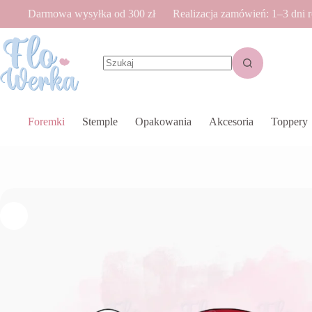
Przejdź
Darmowa wysyłka od 300 zł
Realizacja zamówień: 1–3 dni 
do
treści
Brak
wyników
Foremki
Stemple
Opakowania
Akcesoria
Toppery