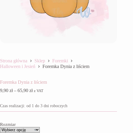
Strona główna
Sklep
Foremki
Halloween i Jesień
Foremka Dynia z liściem
Foremka Dynia z liściem
Zakres
9,90
zł
–
65,90
zł
z VAT
cen:
od
Czas realizacji: od 1 do 3 dni roboczych
9,90 zł
do
65,90 zł
Rozmiar