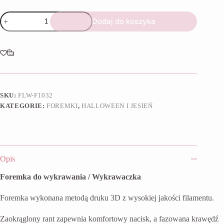
ilość
Dodaj do koszyka
Foremka
Dynia
z
liściem
SKU:
FLW-F1032
KATEGORIE:
FOREMKI
,
HALLOWEEN I JESIEŃ
Opis
Foremka do wykrawania / Wykrawaczka
Foremka wykonana metodą druku 3D z wysokiej jakości filamentu.
Zaokrąglony rant zapewnia komfortowy nacisk, a fazowana krawędź