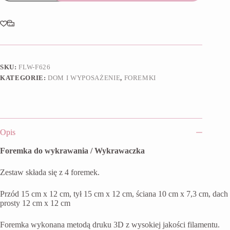
Domek
3D
III
SKU:
FLW-F626
KATEGORIE:
DOM I WYPOSAŻENIE
,
FOREMKI
Opis
Foremka do wykrawania / Wykrawaczka
Zestaw składa się z 4 foremek.
Przód 15 cm x 12 cm, tył 15 cm x 12 cm, ściana 10 cm x 7,3 cm, dach
prosty 12 cm x 12 cm
Foremka wykonana metodą druku 3D z wysokiej jakości filamentu.