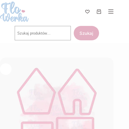
Przejdź
do
treści
Koszyk
Szukaj
Szukaj