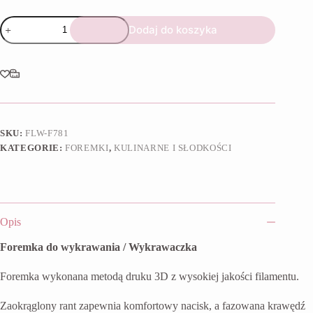
ilość
Dodaj do koszyka
Foremka
Deser
z
truskawkami
SKU:
FLW-F781
KATEGORIE:
FOREMKI
,
KULINARNE I SŁODKOŚCI
Opis
Foremka do wykrawania / Wykrawaczka
Foremka wykonana metodą druku 3D z wysokiej jakości filamentu.
Zaokrąglony rant zapewnia komfortowy nacisk, a fazowana krawędź