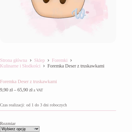
Strona główna
Sklep
Foremki
Kulinarne i Słodkości
Foremka Deser z truskawkami
Foremka Deser z truskawkami
Zakres
9,90
zł
–
65,90
zł
z VAT
cen:
od
Czas realizacji: od 1 do 3 dni roboczych
9,90 zł
do
65,90 zł
Rozmiar