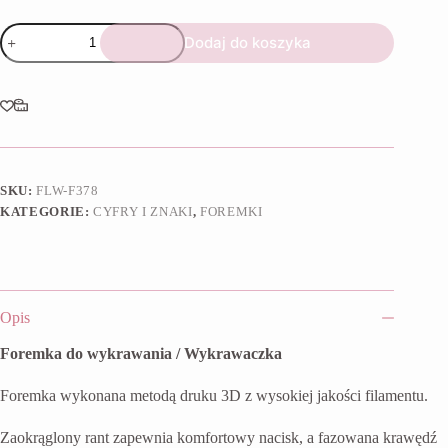
ilość
Dodaj do koszyka
Foremka
Cyfra
balonowa
2
SKU:
FLW-F378
KATEGORIE:
CYFRY I ZNAKI
,
FOREMKI
Opis
Foremka do wykrawania / Wykrawaczka
Foremka wykonana metodą druku 3D z wysokiej jakości filamentu.
Zaokrąglony rant zapewnia komfortowy nacisk, a fazowana krawędź