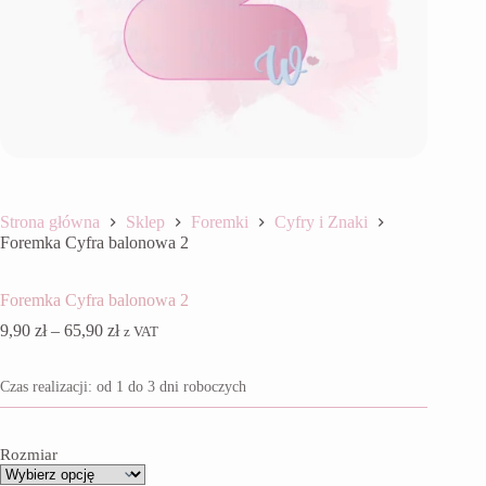
Strona główna
Sklep
Foremki
Cyfry i Znaki
Foremka Cyfra balonowa 2
Foremka Cyfra balonowa 2
Zakres
9,90
zł
–
65,90
zł
z VAT
cen:
od
Czas realizacji: od 1 do 3 dni roboczych
9,90 zł
do
65,90 zł
Rozmiar