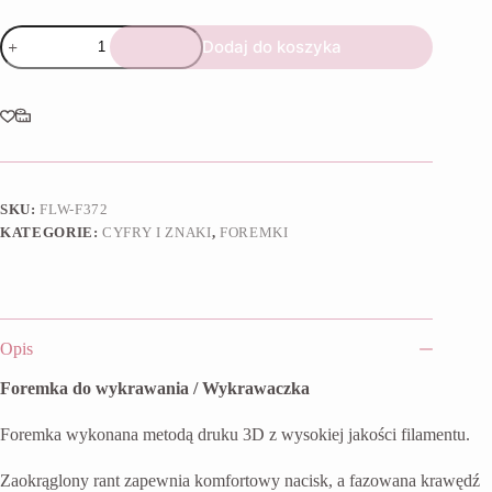
ilość
Dodaj do koszyka
Foremka
Cyfra
5
SKU:
FLW-F372
KATEGORIE:
CYFRY I ZNAKI
,
FOREMKI
Opis
Foremka do wykrawania / Wykrawaczka
Foremka wykonana metodą druku 3D z wysokiej jakości filamentu.
Zaokrąglony rant zapewnia komfortowy nacisk, a fazowana krawędź