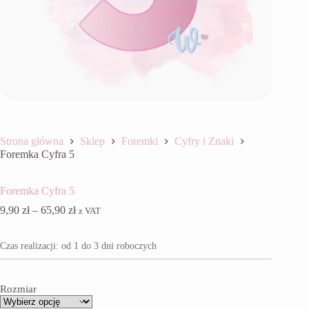
Strona główna
Sklep
Foremki
Cyfry i Znaki
Foremka Cyfra 5
Foremka Cyfra 5
Zakres
9,90
zł
–
65,90
zł
z VAT
cen:
od
Czas realizacji: od 1 do 3 dni roboczych
9,90 zł
do
65,90 zł
Rozmiar