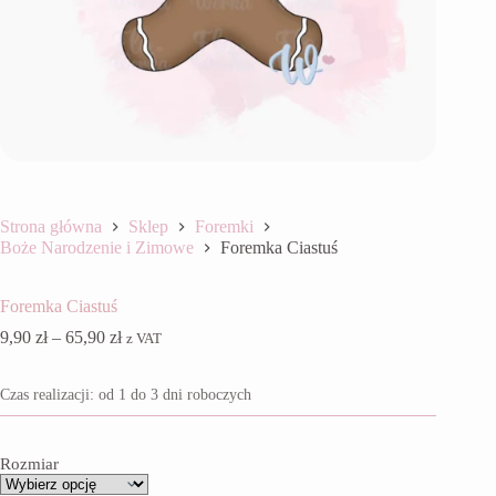
Strona główna
Sklep
Foremki
Boże Narodzenie i Zimowe
Foremka Ciastuś
Foremka Ciastuś
Zakres
9,90
zł
–
65,90
zł
z VAT
cen:
od
Czas realizacji: od 1 do 3 dni roboczych
9,90 zł
do
65,90 zł
Rozmiar