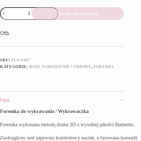
ilość
Dodaj do koszyka
Foremka
Ciastuś
SKU:
FLW-F667
KATEGORIE:
BOŻE NARODZENIE I ZIMOWE
,
FOREMKI
Opis
Foremka do wykrawania / Wykrawaczka
Foremka wykonana metodą druku 3D z wysokiej jakości filamentu.
Zaokrąglony rant zapewnia komfortowy nacisk, a fazowana krawędź