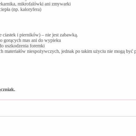
ekarnika, mikrofalówki ani zmywarki
epła (np. kaloryfera)
ciastek i pierników) – nie jest zabawką.
do gorących mas ani do wypieku
do uszkodzenia foremki
ych materiałów niespożywczych, jednak po takim użyciu nie mogą by
czniak.