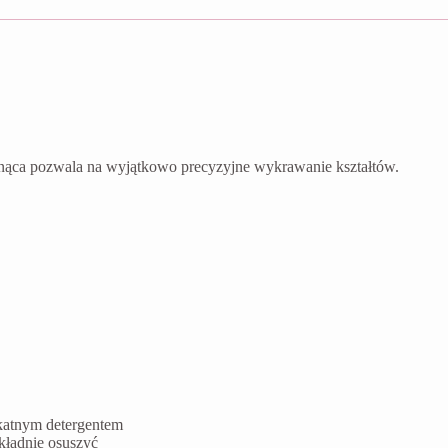
nąca pozwala na wyjątkowo precyzyjne wykrawanie kształtów.
ikatnym detergentem
kładnie osuszyć