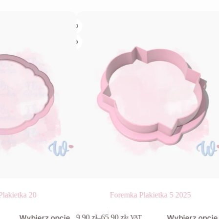
lakietka 20
Foremka Plakietka 5 2025
Ten
Wybierz opcje
Wybierz opcje
9,90
zł
–
65,90
zł
z VAT