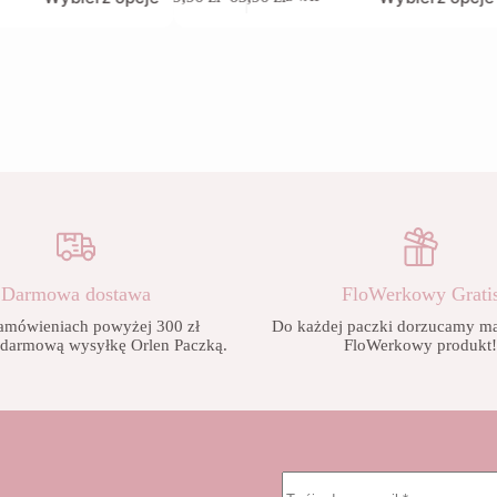
produkt
Zakres
ma
cen:
wiele
od
wariantów.
9,90 zł
Opcje
do
można
65,90 zł
wybrać
na
stronie
produktu
Darmowa dostawa
FloWerkowy Grati
amówieniach powyżej 300 zł
Do każdej paczki dorzucamy mał
 darmową wysyłkę Orlen Paczką.
FloWerkowy produkt