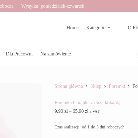
robocze
Wysyłka: poniedziałek-czwartek
Home
Kategorie
O Fl
Dla Pracowni
Na zamówienie
Strona główna
Sklep
Foremki
Fo
Foremka Choinka z dużą kokardą 1
Zakres
9,90
zł
–
65,90
zł
z VAT
cen:
od
Czas realizacji: od 1 do 3 dni roboczych
9,90 zł
do