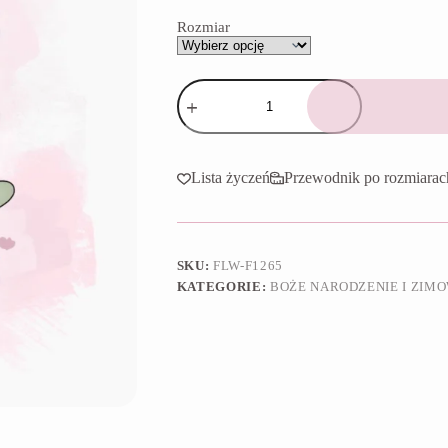
65,90 zł
Rozmiar
ilość
Foremka
Choinka
z
dużą
kokardą
Lista życzeń
Przewodnik po rozmiarac
1
SKU:
FLW-F1265
KATEGORIE:
BOŻE NARODZENIE I ZIM