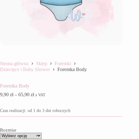
Strona główna
Sklep
Foremki
Dziecięce i Baby Shower
Foremka Body
Foremka Body
Zakres
9,90
zł
–
65,90
zł
z VAT
cen:
od
Czas realizacji: od 1 do 3 dni roboczych
9,90 zł
do
65,90 zł
Rozmiar