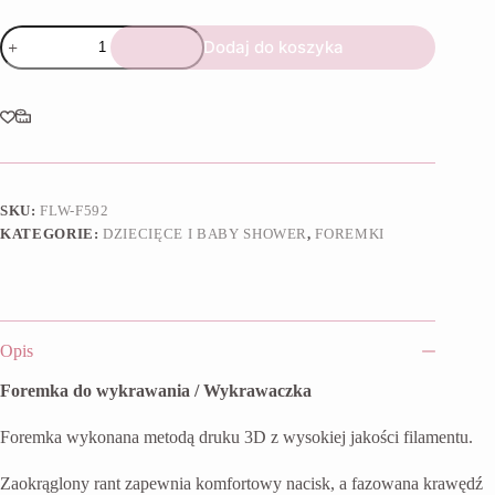
ilość
Dodaj do koszyka
Foremka
Body
SKU:
FLW-F592
KATEGORIE:
DZIECIĘCE I BABY SHOWER
,
FOREMKI
Opis
Foremka do wykrawania / Wykrawaczka
Foremka wykonana metodą druku 3D z wysokiej jakości filamentu.
Zaokrąglony rant zapewnia komfortowy nacisk, a fazowana krawędź