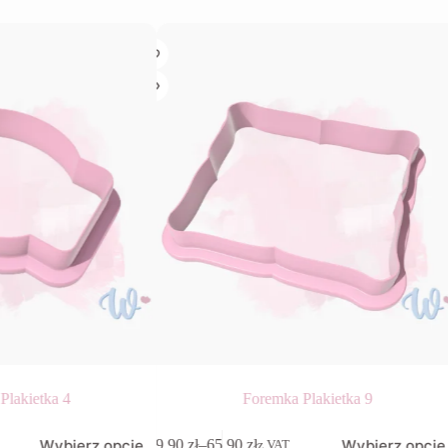
Plakietka 4
Foremka Plakietka 9
Ten
Wybierz opcje
Wybierz opcje
9,90
zł
–
65,90
zł
z VAT