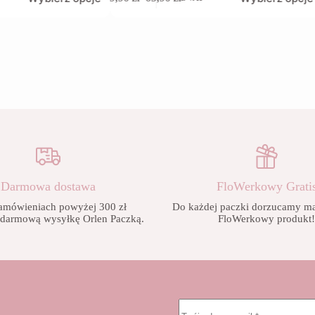
produkt
Zakres
ma
cen:
wiele
od
wariantów.
9,90 zł
Opcje
do
można
65,90 zł
wybrać
na
stronie
produktu
Darmowa dostawa
FloWerkowy Grati
amówieniach powyżej 300 zł
Do każdej paczki dorzucamy mał
 darmową wysyłkę Orlen Paczką.
FloWerkowy produkt