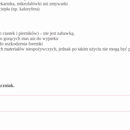
ekarnika, mikrofalówki ani zmywarki
epła (np. kaloryfera)
ciastek i pierników) – nie jest zabawką.
do gorących mas ani do wypieku
do uszkodzenia foremki
ych materiałów niespożywczych, jednak po takim użyciu nie mogą by
czniak.