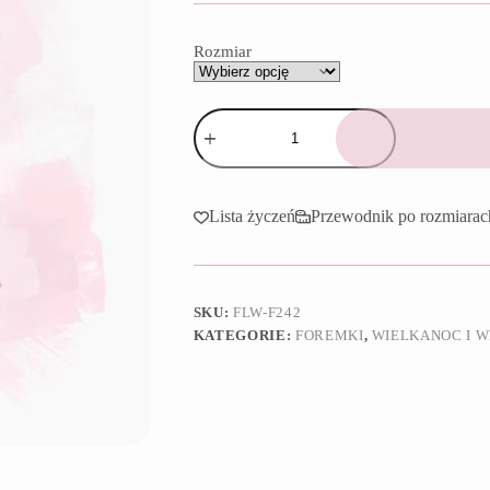
do
65,90 zł
Rozmiar
ilość
Foremka
Biedronka
maskotka
Lista życzeń
Przewodnik po rozmiarac
SKU:
FLW-F242
KATEGORIE:
FOREMKI
,
WIELKANOC I W