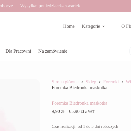
robocze
Wysyłka: poniedziałek-czwartek
Home
Kategorie
O Fl
Dla Pracowni
Na zamówienie
Strona główna
Sklep
Foremki
Wi
Foremka Biedronka maskotka
Foremka Biedronka maskotka
Zakres
9,90
zł
–
65,90
zł
z VAT
cen:
od
Czas realizacji: od 1 do 3 dni roboczych
9,90 zł