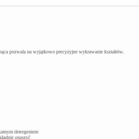
nąca pozwala na wyjątkowo precyzyjne wykrawanie kształtów.
ikatnym detergentem
kładnie osuszyć