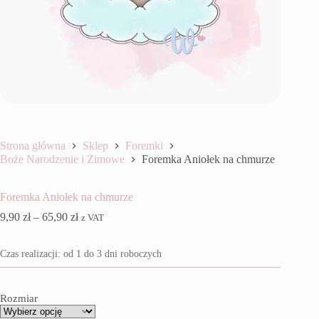
Strona główna
Sklep
Foremki
Boże Narodzenie i Zimowe
Foremka Aniołek na chmurze
Foremka Aniołek na chmurze
Zakres
9,90
zł
–
65,90
zł
z VAT
cen:
od
Czas realizacji: od 1 do 3 dni roboczych
9,90 zł
do
65,90 zł
Rozmiar