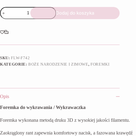
ilość
Dodaj do koszyka
Foremka
Aniołek
na
chmurze
SKU:
FLW-F742
KATEGORIE:
BOŻE NARODZENIE I ZIMOWE
,
FOREMKI
Opis
Foremka do wykrawania / Wykrawaczka
Foremka wykonana metodą druku 3D z wysokiej jakości filamentu.
Zaokrąglony rant zapewnia komfortowy nacisk, a fazowana krawędź