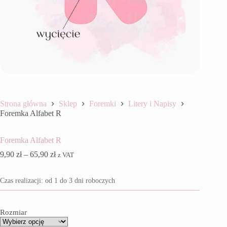
Strona główna
Sklep
Foremki
Litery i Napisy
Foremka Alfabet R
Foremka Alfabet R
Zakres
9,90
zł
–
65,90
zł
z VAT
cen:
od
Czas realizacji: od 1 do 3 dni roboczych
9,90 zł
do
65,90 zł
Rozmiar