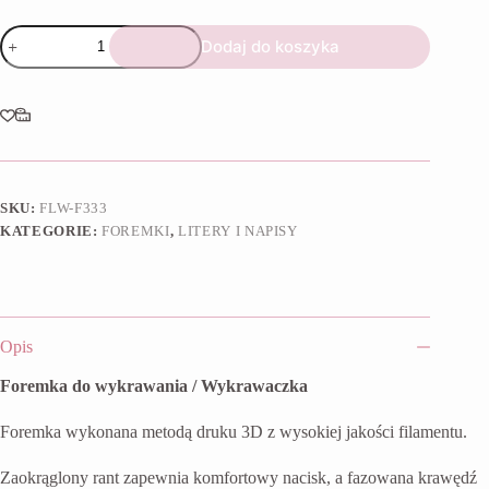
ilość
Dodaj do koszyka
Foremka
Alfabet
R
SKU:
FLW-F333
KATEGORIE:
FOREMKI
,
LITERY I NAPISY
Opis
Foremka do wykrawania / Wykrawaczka
Foremka wykonana metodą druku 3D z wysokiej jakości filamentu.
Zaokrąglony rant zapewnia komfortowy nacisk, a fazowana krawędź