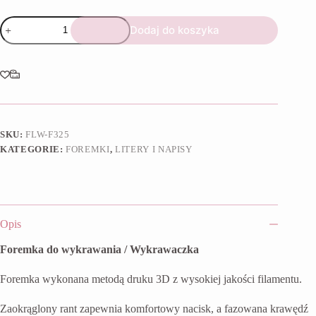
ilość
Dodaj do koszyka
Foremka
Alfabet
I
SKU:
FLW-F325
KATEGORIE:
FOREMKI
,
LITERY I NAPISY
Opis
Foremka do wykrawania / Wykrawaczka
Foremka wykonana metodą druku 3D z wysokiej jakości filamentu.
Zaokrąglony rant zapewnia komfortowy nacisk, a fazowana krawędź