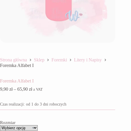
Strona główna
Sklep
Foremki
Litery i Napisy
Foremka Alfabet I
Foremka Alfabet I
Zakres
9,90
zł
–
65,90
zł
z VAT
cen:
od
Czas realizacji: od 1 do 3 dni roboczych
9,90 zł
do
65,90 zł
Rozmiar