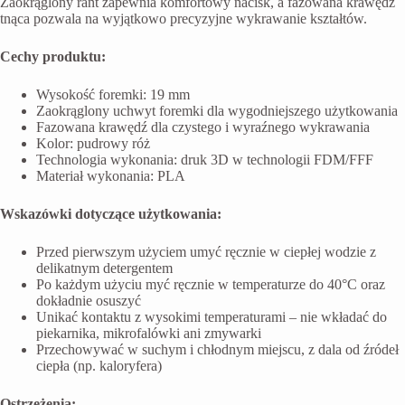
Zaokrąglony rant zapewnia komfortowy nacisk, a fazowana krawędź
tnąca pozwala na wyjątkowo precyzyjne wykrawanie kształtów.
Cechy produktu:
Wysokość foremki: 19 mm
Zaokrąglony uchwyt foremki dla wygodniejszego użytkowania
Fazowana krawędź dla czystego i wyraźnego wykrawania
Kolor: pudrowy róż
Technologia wykonania: druk 3D w technologii FDM/FFF
Materiał wykonania: PLA
Wskazówki dotyczące użytkowania:
Przed pierwszym użyciem umyć ręcznie w ciepłej wodzie z
delikatnym detergentem
Po każdym użyciu myć ręcznie w temperaturze do 40°C oraz
dokładnie osuszyć
Unikać kontaktu z wysokimi temperaturami – nie wkładać do
piekarnika, mikrofalówki ani zmywarki
Przechowywać w suchym i chłodnym miejscu, z dala od źródeł
ciepła (np. kaloryfera)
Ostrzeżenia: