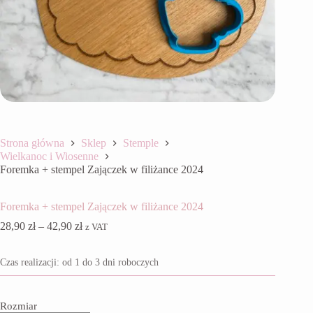
Strona główna
Sklep
Stemple
Wielkanoc i Wiosenne
Foremka + stempel Zajączek w filiżance 2024
Foremka + stempel Zajączek w filiżance 2024
Zakres
28,90
zł
–
42,90
zł
z VAT
cen:
od
Czas realizacji: od 1 do 3 dni roboczych
28,90 zł
do
42,90 zł
Rozmiar