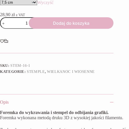
Wyczyść
28,90
zł
z VAT
ilość
Dodaj do koszyka
Foremka
+
stempel
Zajączek
w
filiżance
2024
SKU:
STEM-16-1
KATEGORIE:
STEMPLE
,
WIELKANOC I WIOSENNE
Opis
Foremka do wykrawania i stempel do odbijania grafiki.
Foremka wykonana metodą druku 3D z wysokiej jakości filamentu.