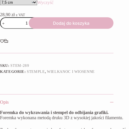
Wyczyść
28,90
zł
z VAT
ilość
Dodaj do koszyka
Foremka
+
stempel
Wiosenny
kurczak
SKU:
STEM-289
KATEGORIE:
STEMPLE
,
WIELKANOC I WIOSENNE
Opis
Foremka do wykrawania i stempel do odbijania grafiki.
Foremka wykonana metodą druku 3D z wysokiej jakości filamentu.