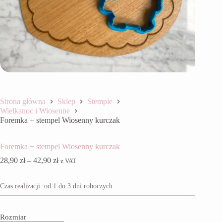
Strona główna
Sklep
Stemple
Wielkanoc i Wiosenne
Foremka + stempel Wiosenny kurczak
Foremka + stempel Wiosenny kurczak
Zakres
28,90
zł
–
42,90
zł
z VAT
cen:
od
Czas realizacji: od 1 do 3 dni roboczych
28,90 zł
do
42,90 zł
Rozmiar