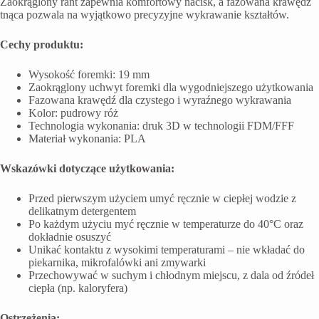
Zaokrąglony rant zapewnia komfortowy nacisk, a fazowana krawędź
tnąca pozwala na wyjątkowo precyzyjne wykrawanie kształtów.
Cechy produktu:
Wysokość foremki: 19 mm
Zaokrąglony uchwyt foremki dla wygodniejszego użytkowania
Fazowana krawędź dla czystego i wyraźnego wykrawania
Kolor: pudrowy róż
Technologia wykonania: druk 3D w technologii FDM/FFF
Materiał wykonania: PLA
Wskazówki dotyczące użytkowania:
Przed pierwszym użyciem umyć ręcznie w ciepłej wodzie z
delikatnym detergentem
Po każdym użyciu myć ręcznie w temperaturze do 40°C oraz
dokładnie osuszyć
Unikać kontaktu z wysokimi temperaturami – nie wkładać do
piekarnika, mikrofalówki ani zmywarki
Przechowywać w suchym i chłodnym miejscu, z dala od źródeł
ciepła (np. kaloryfera)
Ostrzeżenia: