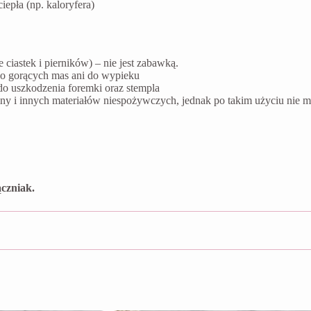
epła (np. kaloryfera)
ciastek i pierników) – nie jest zabawką.
do gorących mas ani do wypieku
do uszkodzenia foremki oraz stempla
liny i innych materiałów niespożywczych, jednak po takim użyciu ni
czniak.