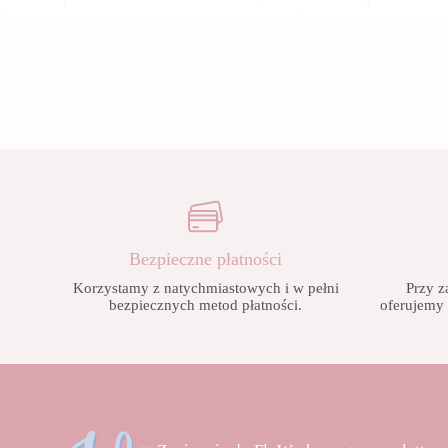
ma
cen:
cen:
wiele
od
od
w.
wariantów.
28,90 zł
28,90 zł
Opcje
do
do
można
42,90 zł
42,90 zł
wybrać
na
stronie
produktu
Bezpieczne płatności
Korzystamy z natychmiastowych i w pełni
Przy z
bezpiecznych metod płatności.
oferujemy