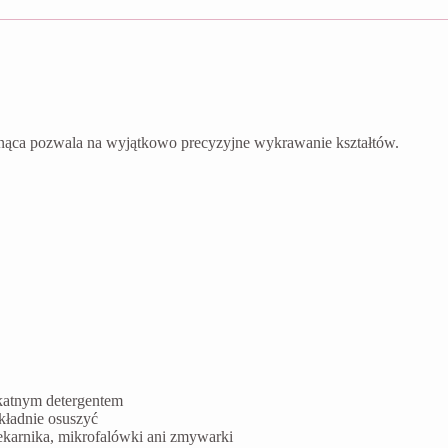
nąca pozwala na wyjątkowo precyzyjne wykrawanie kształtów.
ikatnym detergentem
kładnie osuszyć
ekarnika, mikrofalówki ani zmywarki