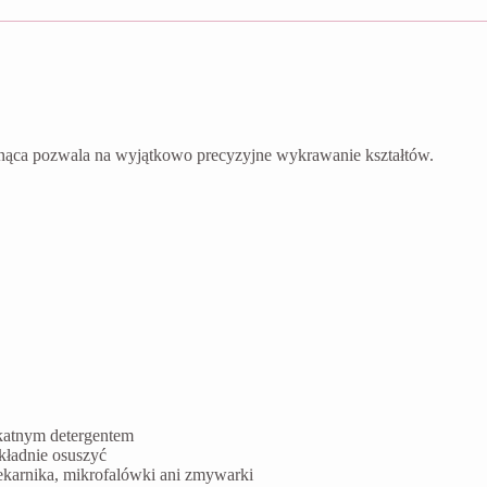
nąca pozwala na wyjątkowo precyzyjne wykrawanie kształtów.
ikatnym detergentem
kładnie osuszyć
ekarnika, mikrofalówki ani zmywarki