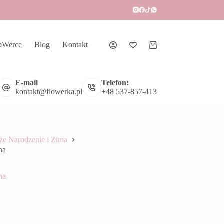
oWerce
Blog
Kontakt
Koszyk
E-mail
Telefon:
kontakt@flowerka.pl
+48 537-857-413
że Narodzenie i Zima
na
na