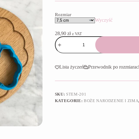
do
42,90 zł
Rozmiar
Wyczyść
28,90
zł
z VAT
ilość
Foremka
+
stempel
Lokomotywa
świąteczna
Lista życzeń
Przewodnik po rozmiarac
SKU:
STEM-201
KATEGORIE:
BOŻE NARODZENIE I ZIMA