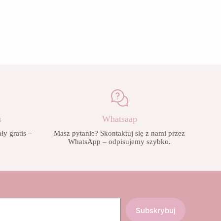
wiele
od
od
.
wariantów.
28,90 zł
34,90 zł
Opcje
do
do
można
42,90 zł
42,90 zł
wybrać
na
stronie
produktu
s
Whatsaap
y gratis –
Masz pytanie? Skontaktuj się z nami przez
!
WhatsApp – odpisujemy szybko.
Subskrybuj