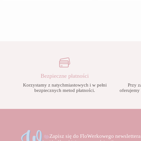
wiele
od
od
wariantów.
28,90 zł
28,90 zł
Opcje
do
do
można
42,90 zł
42,90 zł
wybrać
na
stronie
produktu
Bezpieczne płatności
Korzystamy z natychmiastowych i w pełni
Przy z
bezpiecznych metod płatności.
oferujemy
Zapisz się do FloWerkowego newslettera