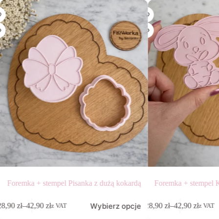
a + stempel Pisanka z dużą kokardą
Foremka + stempel Króliczek
Ten
Wybierz opcje
Wy
42,90
zł
28,90
zł
–
42,90
zł
z VAT
z VAT
produkt
Zakres
Zakres
ma
cen:
cen: