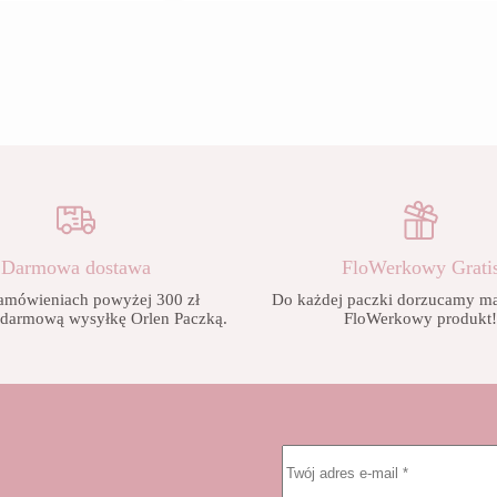
wiele
wiele
od
wariantów.
wariantów
28,90 zł
Opcje
Opcje
do
można
można
42,90 zł
wybrać
wybrać
na
na
stronie
stronie
produktu
produktu
Darmowa dostawa
FloWerkowy Grati
amówieniach powyżej 300 zł
Do każdej paczki dorzucamy mał
 darmową wysyłkę Orlen Paczką.
FloWerkowy produkt