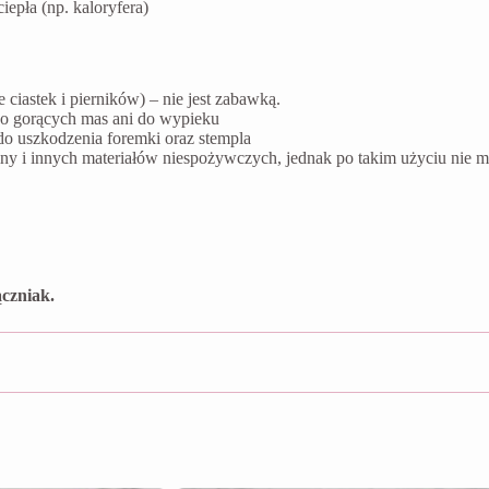
epła (np. kaloryfera)
ciastek i pierników) – nie jest zabawką.
do gorących mas ani do wypieku
do uszkodzenia foremki oraz stempla
liny i innych materiałów niespożywczych, jednak po takim użyciu ni
czniak.