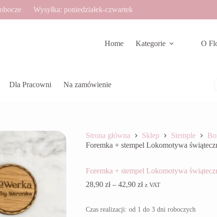
robocze
Wysyłka: poniedziałek-czwartek
Home
Kategorie
O Fl
Dla Pracowni
Na zamówienie
Strona główna
Sklep
Stemple
Bo
Foremka + stempel Lokomotywa świątecz
Foremka + stempel Lokomotywa świątecz
Zakres
28,90
zł
–
42,90
zł
z VAT
cen:
od
Czas realizacji: od 1 do 3 dni roboczych
28,90 zł