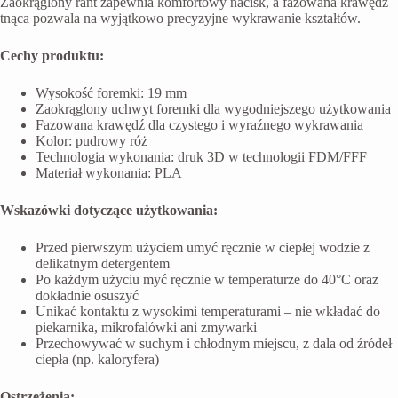
Zaokrąglony rant zapewnia komfortowy nacisk, a fazowana krawędź
tnąca pozwala na wyjątkowo precyzyjne wykrawanie kształtów.
Cechy produktu:
Wysokość foremki: 19 mm
Zaokrąglony uchwyt foremki dla wygodniejszego użytkowania
Fazowana krawędź dla czystego i wyraźnego wykrawania
Kolor: pudrowy róż
Technologia wykonania: druk 3D w technologii FDM/FFF
Materiał wykonania: PLA
Wskazówki dotyczące użytkowania:
Przed pierwszym użyciem umyć ręcznie w ciepłej wodzie z
delikatnym detergentem
Po każdym użyciu myć ręcznie w temperaturze do 40°C oraz
dokładnie osuszyć
Unikać kontaktu z wysokimi temperaturami – nie wkładać do
piekarnika, mikrofalówki ani zmywarki
Przechowywać w suchym i chłodnym miejscu, z dala od źródeł
ciepła (np. kaloryfera)
Ostrzeżenia: