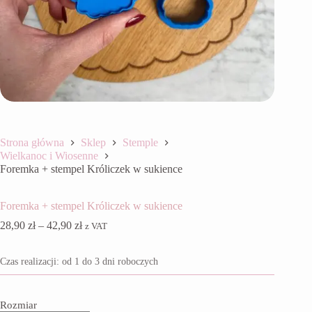
Strona główna
Sklep
Stemple
Wielkanoc i Wiosenne
Foremka + stempel Króliczek w sukience
Foremka + stempel Króliczek w sukience
Zakres
28,90
zł
–
42,90
zł
z VAT
cen:
od
Czas realizacji: od 1 do 3 dni roboczych
28,90 zł
do
42,90 zł
Rozmiar