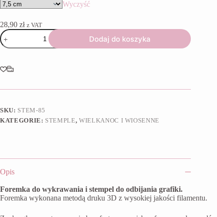
Wyczyść
28,90
zł
z VAT
ilość
Dodaj do koszyka
Foremka
+
stempel
Króliczek
w
sukience
SKU:
STEM-85
KATEGORIE:
STEMPLE
,
WIELKANOC I WIOSENNE
Opis
Foremka do wykrawania i stempel do odbijania grafiki.
Foremka wykonana metodą druku 3D z wysokiej jakości filamentu.