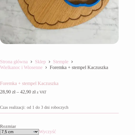
Strona główna
Sklep
Stemple
Wielkanoc i Wiosenne
Foremka + stempel Kaczuszka
Foremka + stempel Kaczuszka
Zakres
28,90
zł
–
42,90
zł
z VAT
cen:
od
Czas realizacji: od 1 do 3 dni roboczych
28,90 zł
do
42,90 zł
Rozmiar
Wyczyść