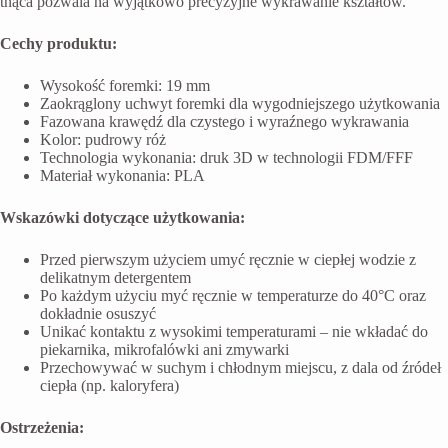
tnąca pozwala na wyjątkowo precyzyjne wykrawanie kształtów.
Cechy produktu:
Wysokość foremki: 19 mm
Zaokrąglony uchwyt foremki dla wygodniejszego użytkowania
Fazowana krawędź dla czystego i wyraźnego wykrawania
Kolor: pudrowy róż
Technologia wykonania: druk 3D w technologii FDM/FFF
Materiał wykonania: PLA
Wskazówki dotyczące użytkowania:
Przed pierwszym użyciem umyć ręcznie w ciepłej wodzie z
delikatnym detergentem
Po każdym użyciu myć ręcznie w temperaturze do 40°C oraz
dokładnie osuszyć
Unikać kontaktu z wysokimi temperaturami – nie wkładać do
piekarnika, mikrofalówki ani zmywarki
Przechowywać w suchym i chłodnym miejscu, z dala od źródeł
ciepła (np. kaloryfera)
Ostrzeżenia: