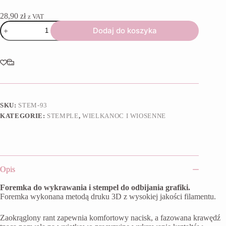
28,90
zł
z VAT
ilość
Dodaj do koszyka
Foremka
+
stempel
Kaczuszka
SKU:
STEM-93
KATEGORIE:
STEMPLE
,
WIELKANOC I WIOSENNE
Opis
Foremka do wykrawania i stempel do odbijania grafiki.
Foremka wykonana metodą druku 3D z wysokiej jakości filamentu.
Zaokrąglony rant zapewnia komfortowy nacisk, a fazowana krawędź