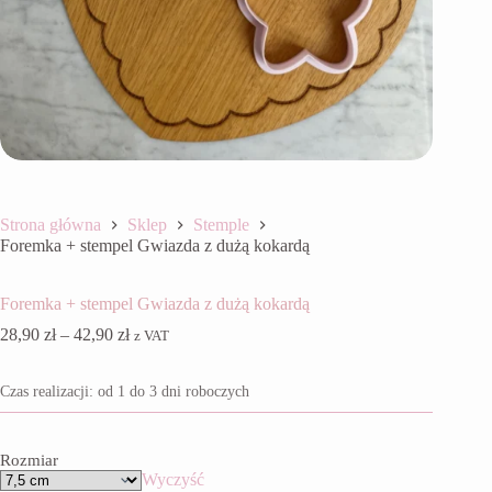
Strona główna
Sklep
Stemple
Foremka + stempel Gwiazda z dużą kokardą
Foremka + stempel Gwiazda z dużą kokardą
Zakres
28,90
zł
–
42,90
zł
z VAT
cen:
od
Czas realizacji: od 1 do 3 dni roboczych
28,90 zł
do
42,90 zł
Rozmiar
Wyczyść