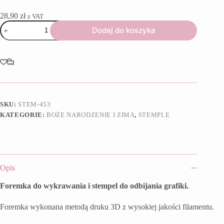
28,90
zł
z VAT
ilość
Dodaj do koszyka
Foremka
+
stempel
Gwiazda
z
dużą
kokardą
SKU:
STEM-453
KATEGORIE:
BOŻE NARODZENIE I ZIMA
,
STEMPLE
Opis
Foremka do wykrawania i stempel do odbijania grafiki.
Foremka wykonana metodą druku 3D z wysokiej jakości filamentu.