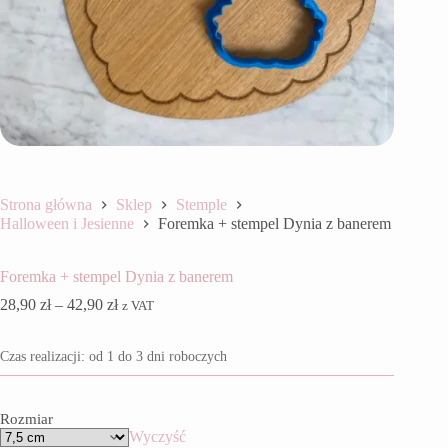
Strona główna
Sklep
Stemple
Halloween i Jesienne
Foremka + stempel Dynia z banerem
Foremka + stempel Dynia z banerem
Zakres
28,90
zł
–
42,90
zł
z VAT
cen:
od
Czas realizacji: od 1 do 3 dni roboczych
28,90 zł
do
42,90 zł
Rozmiar
Wyczyść