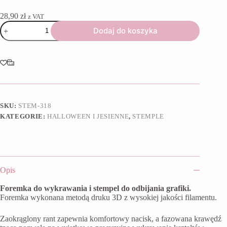
28,90
zł
z VAT
ilość
Dodaj do koszyka
Foremka
+
stempel
Dynia
z
banerem
SKU:
STEM-318
KATEGORIE:
HALLOWEEN I JESIENNE
,
STEMPLE
Opis
Foremka do wykrawania i stempel do odbijania grafiki.
Foremka wykonana metodą druku 3D z wysokiej jakości filamentu.
Zaokrąglony rant zapewnia komfortowy nacisk, a fazowana krawędź