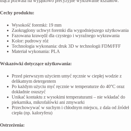
tnąca pozwala na wyjątkowo precyzyjne wykrawanie kształtów.
Cechy produktu:
Wysokość foremki: 19 mm
Zaokrąglony uchwyt foremki dla wygodniejszego użytkowania
Fazowana krawędź dla czystego i wyraźnego wykrawania
Kolor: pudrowy róż
Technologia wykonania: druk 3D w technologii FDM/FFF
Materiał wykonania: PLA
Wskazówki dotyczące użytkowania:
Przed pierwszym użyciem umyć ręcznie w ciepłej wodzie z
delikatnym detergentem
Po każdym użyciu myć ręcznie w temperaturze do 40°C oraz
dokładnie osuszyć
Unikać kontaktu z wysokimi temperaturami – nie wkładać do
piekarnika, mikrofalówki ani zmywarki
Przechowywać w suchym i chłodnym miejscu, z dala od źródeł
ciepła (np. kaloryfera)
Ostrzeżenia: