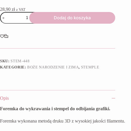
28,90
zł
z VAT
ilość
Dodaj do koszyka
Foremka
+
stempel
Długa
kokarda
SKU:
STEM-448
KATEGORIE:
BOŻE NARODZENIE I ZIMA
,
STEMPLE
Opis
Foremka do wykrawania i stempel do odbijania grafiki.
Foremka wykonana metodą druku 3D z wysokiej jakości filamentu.